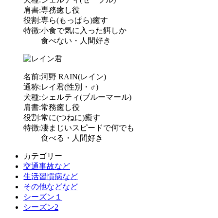
肩書:専務癒し役
役割:専ら(もっぱら)癒す
特徴:小食で気に入った餌しか
食べない・人間好き
名前:河野 RAIN(レイン)
通称:レイ君(性別・♂)
犬種:シェルティ(ブルーマール)
肩書:常務癒し役
役割:常に(つねに)癒す
特徴:凄まじいスピードで何でも
食べる・人間好き
カテゴリー
交通事故など
生活習慣病など
その他などなど
シーズン１
シーズン2