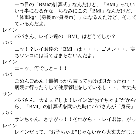
一つ目の「BMIの計算式」なんだけど、「BMI」っ
いう事になるかな。ちなみにこの「BMI」なんだけど、
「体重kg÷（身長ｍ×身長ｍ）」になるんだけど、そこ
ているんだよ。
レイン
パパさん、レイン達の「BMI」はどうでしか？
パパ
エッ！？レイ君達の「BMI」は・・・、ゴメン・・。
ちワンコには当てはまらないんだよ。
レイン
エ～ッ、何でしと～！！
パパ
ごめんごめん！最初っから言っておけば良かったね・・
病院に行ったりして健康管理をしているし・・、大丈夫
サン
パパさん、大丈夫でしよ！レインは”お子ちゃま”だか
ら、「BMI」の計算式を聞いた時にパパさんが「身長
パパ
サンちゃん、さすがっ！！それから・・レイ君は、がっ
レイン
レインだって、”お子ちゃま”じゃないから大丈夫だじょ