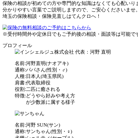
保険の相談が初めての方や専門的な知識はなくても心配いり
分かりやすい言葉でご説明しますので、ご安心くださいませ
埼玉の保険相談・保険見直しはてんクロへ！
※受付時間外や定休日でもご予約後の相談・面談等は可能で
プロフィール
名前:河野直明(ナオアキ)
通称:パパさん(性別・♂)
人種:日本人(埼玉県民)
肩書:代表取締役
役割:二匹に癒される
特徴:どうやら好みや考え方
が少数派に属する様子
名前:河野 SUN(サン)
通称:サンちゃん(性別・♀)
犬種:シェルティ(セーブル)