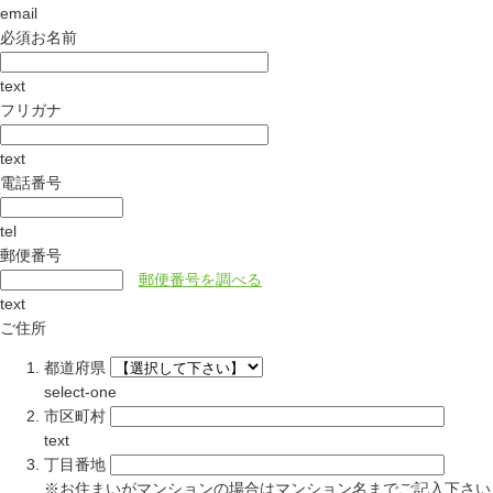
email
必須
お名前
text
フリガナ
text
電話番号
tel
郵便番号
郵便番号を調べる
text
ご住所
都道府県
select-one
市区町村
text
丁目番地
※
お住まいがマンションの場合はマンション名までご記入下さい