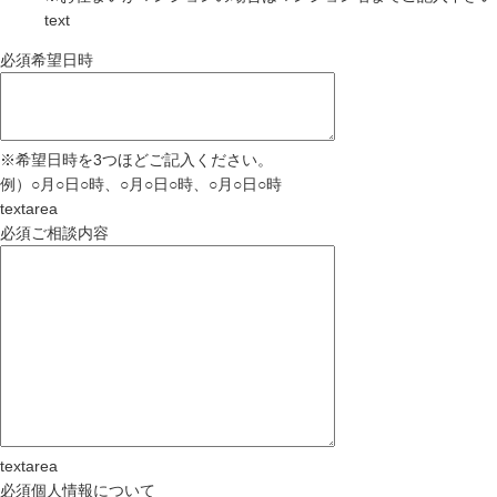
text
必須
希望日時
※
希望日時を3つほどご記入ください。
例）○月○日○時、○月○日○時、○月○日○時
textarea
必須
ご相談内容
textarea
必須
個人情報について