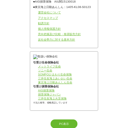
■AIG損害保険 AIU関15130018
■東京海上日動あんしん：1405‐KL08‐S0123
運営会社について
アクセスマップ
勧誘方針
個人情報保護方針
意向把握及び比較・推奨販売方針
反社会勢力に対する基本方針
引受け生命保険会社
メットライフ生命
ソニー生命
SOMPOひまわり生命保険
三井住友海上あいおい生命
東京海上日動あんしん生命
引受け損害保険会社
AIG損害保険
損害保険ジャパン
三井住友海上火災保険
※法人格等、省略表記しています
PC表示