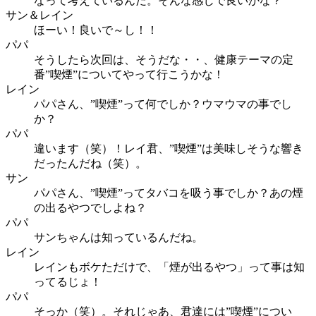
なって考えているんだ。そんな感じで良いかな？
サン＆レイン
ほーい！良いで～し！！
パパ
そうしたら次回は、そうだな・・、健康テーマの定
番”喫煙”についてやって行こうかな！
レイン
パパさん、”喫煙”って何でしか？ウマウマの事でし
か？
パパ
違います（笑）！レイ君、”喫煙”は美味しそうな響き
だったんだね（笑）。
サン
パパさん、”喫煙”ってタバコを吸う事でしか？あの煙
の出るやつでしよね？
パパ
サンちゃんは知っているんだね。
レイン
レインもボケただけで、「煙が出るやつ」って事は知
ってるじょ！
パパ
そっか（笑）。それじゃあ、君達には”喫煙”につい