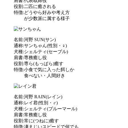
肩書:代表取締役
役割:二匹に癒される
特徴:どうやら好みや考え方
が少数派に属する様子
名前:河野 SUN(サン)
通称:サンちゃん(性別・♀)
犬種:シェルティ(セーブル)
肩書:専務癒し役
役割:専ら(もっぱら)癒す
特徴:小食で気に入った餌しか
食べない・人間好き
名前:河野 RAIN(レイン)
通称:レイ君(性別・♂)
犬種:シェルティ(ブルーマール)
肩書:常務癒し役
役割:常に(つねに)癒す
特徴:凄まじいスピードで何でも