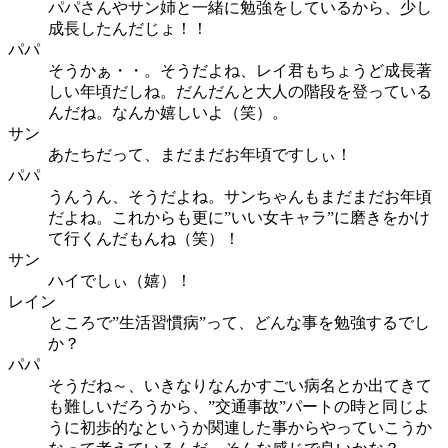
パパさんやサン姉と一緒に勉強をしているから、少し
成長したんだじょ！！
パパ
そうかぁ・・。そうだよね、レイ君もちょうど成長著
しい年頃だしね。だんだんと大人の階段を登っている
んだね。なんか嬉しいよ（笑）。
サン
あたちだって、まだまだお年頃ですしぃ！
パパ
うんうん、そうだよね。サンちゃんもまだまだお年頃
だよね。これからも更に”いい女キャラ”に磨きをかけ
て行くんだもんね（笑）！
サン
ハイでしぃ（嬉）！
レイン
ところで”生活習慣病”って、どんな事を勉強するでし
か？
パパ
そうだね～、いきなりなんかすごい病名とか出てきて
も難しいだろうから、”交通事故”パートの時と同じよ
うに初歩的なというか関連した事からやっていこうか