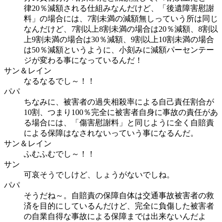
律20％減額される仕組みなんだけど、「後遺障害慰謝
料」の場合には、7割未満の減額無しっていう所は同じ
なんだけど、7割以上8割未満の場合は20％減額、8割以
上9割未満の場合は30％減額、9割以上10割未満の場合
は50％減額というように、小刻みに減額パーセンテー
ジが変わる事になっているんだ！
サン＆レイン
なるなるでし～！！
パパ
ちなみに、被害者の過失相殺率による自己責任割合が
10割、つまり100％完全に被害者自身に事故の責任があ
る場合には、「傷害慰謝料」と同じように全く自賠責
による保障はなされないっていう事になるんだ。
サン＆レイン
ふむふむでし～！！
サン
可哀そうでしけど、しょうがないでしね。
パパ
そうだね～。自賠責の保障自体は交通事故被害者の救
済を目的にしているんだけど、完全に負傷した被害者
の自業自得な事故による保障までは出来ないんだよ