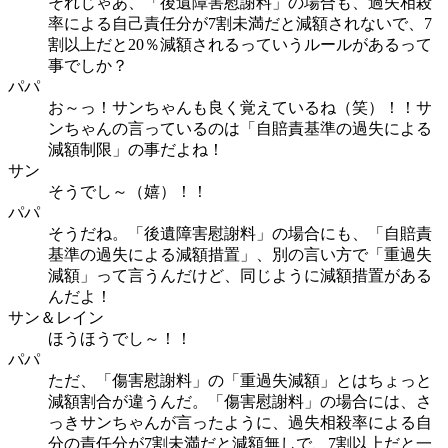
それじゃあ、「後遺障害慰謝料」の場合も、過失相殺
率による自己責任分が7割未満だと減額されないで、7
割以上だと20％減額されるっていうルールがあるって
事でしか？
パパ
お～っ！サンちゃんも良く覚えているね（笑）！！サ
ンちゃんの言っているのは「自賠責基準の過失による
減額制限」の事だよね！
サン
そうでし～（嬉）！！
パパ
そうだね。「後遺障害慰謝料」の場合にも、「自賠責
基準の過失による減額措置」、別の言い方で「重過失
減額」って言うんだけど、同じように減額措置がある
んだよ！
サン＆レイン
ほうほうでし～！！
パパ
ただ、「傷害慰謝料」の「重過失減額」とはちょっと
減額割合が違うんだ。「傷害慰謝料」の場合には、さ
っきサンちゃんが言ったように、過失相殺率による自
分の責任分が7割未満だと減額無しで、7割以上だと一