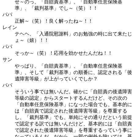
せ～のっ、「自賠責基準」、「自動車任意保険基
準」、「裁判基準」でし～（笑）！！
パパ
正解～（笑）！良く解ったね～！！
レイン
テヘヘ、「入通院慰謝料」のお勉強の時に出て来たじ
ょ～（嬉）！！
パパ
そっか～（笑）！応用を効かせたんだね！！
サン
やっぱり、「自賠責基準」、「自動車任意保険基
準」、そして「裁判基準」の順番に、認定される「後
遺障害等級」が上がっていくでしか？
パパ
そういう事では無いんだ。確かに「自賠責の後遺障害
等級の認定」からスタートするんだけど、その次の
「自動車任意保険基準」になった場合でも、基本的に
は「自賠責で認定された後遺障害等級」を尊重する
し、「裁判基準」でも、単純にその通りだという前提
で認定する訳では無いんだけど、基本的には「自賠責
で認定された後遺障害等級」を尊重するっていう事に
なっているんだ。だから、一部の例外を除いては、基