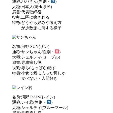
通称:パパさん(性別・
)
人種:日本人(埼玉県民)
肩書:代表取締役
役割:二匹に癒される
特徴:どうやら好みや考え方
が少数派に属する様子
名前:河野 SUN(サン)
通称:サンちゃん(性別・
)
犬種:シェルティ(セーブル)
肩書:専務癒し役
役割:専ら(もっぱら)癒す
特徴:小食で気に入った餌しか
食べない・人間好き
名前:河野 RAIN(レイン)
通称:レイ君(性別・
)
犬種:シェルティ(ブルーマール)
肩書:常務癒し役