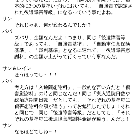
本的に3つの基準いずれにおいても、「自賠責で認定さ
れた後遺障害等級」になるっていう事だよね。
サン
それじゃあ、何が変わるんでしか？
パパ
ズバリ、金額なんだよ！つまり、同じ「後遺障害等
級」であっても、「自賠責基準」、「自動車任意保険
基準」、「裁判基準」となるに連れて、「後遺障害慰
謝料」の金額が上がって行くっていう事なんだ。
サン＆レイン
ほうほうでし～！！
パパ
考え方は「入通院慰謝料」、一般的な言い方だと「傷
害慰謝料」の時と同じなんだ！同じ「実入通院日数や
総治療期間日数」だとしても、「それぞれの基準毎に
傷害慰謝料金額が違う」ってお勉強したでしょ！それ
と同じで、同じ「後遺障害等級」だとしても、「それ
ぞれの基準毎に後遺障害慰謝料金額が違う」んだよ！
サン
なるほどでしね～！